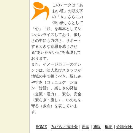
このマークは「あ
おい荘」の頭文字
の「Ａ」さらに力
強い優しさとして
「心」「顔」を基本としてシ
ンボルライズしており、優し
さの中にも力強さ、サポート
する大きな意思を感じさせ
る“あたたかい人”を表現して
おります。
また、イメージカラーのオレ
ンジは、法人及びスタッフが
地域の中で担うべき、親しみ
やすさ（コミニュケーショ
ン・対話）、楽しさの発信
（交流・活力）、安心、安全
（安らぎ・癒し）、いのちを
守る（救命）を表していま
す。
HOME
｜
みだらけ福祉会
｜
理念
｜
施設
｜
概要
｜
介護保険