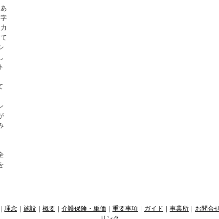
「あ
文字
に力
して
シ
し
ト
て
レ
が
み
全
を
｜
理念
｜
施設
｜
概要
｜
介護保険・単価
｜
重要事項
｜
ガイド
｜
事業所
｜
お問合
リンク