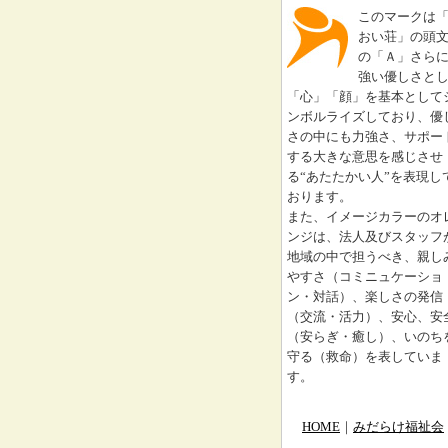
このマークは
おい荘」の頭
の「Ａ」さら
強い優しさと
「心」「顔」を基本として
ンボルライズしており、優
さの中にも力強さ、サポー
する大きな意思を感じさせ
る“あたたかい人”を表現し
おります。
また、イメージカラーのオ
ンジは、法人及びスタッフ
地域の中で担うべき、親し
やすさ（コミニュケーショ
ン・対話）、楽しさの発信
（交流・活力）、安心、安
（安らぎ・癒し）、いのち
守る（救命）を表していま
す。
HOME
｜
みだらけ福祉会