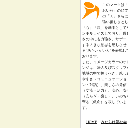
このマークは
おい荘」の頭
の「Ａ」さら
強い優しさと
「心」「顔」を基本として
ンボルライズしており、優
さの中にも力強さ、サポー
する大きな意思を感じさせ
る“あたたかい人”を表現し
おります。
また、イメージカラーのオ
ンジは、法人及びスタッフ
地域の中で担うべき、親し
やすさ（コミニュケーショ
ン・対話）、楽しさの発信
（交流・活力）、安心、安
（安らぎ・癒し）、いのち
守る（救命）を表していま
す。
HOME
｜
みだらけ福祉会