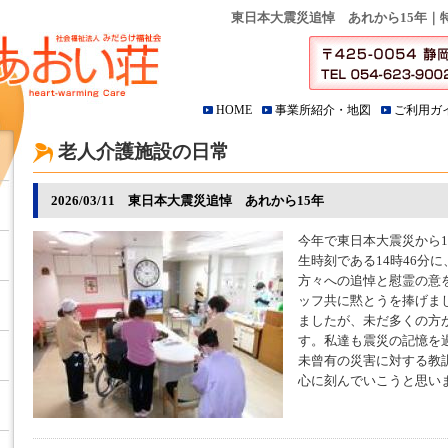
東日本大震災追悼 あれから15年｜
HOME
事業所紹介・地図
ご利用ガ
老人介護施設の日常
2026/03/11 東日本大震災追悼 あれから15年
今年で東日本大震災から1
生時刻である14時46分
方々への追悼と慰霊の意
ッフ共に黙とうを捧げまし
ましたが、未だ多くの方
す。私達も震災の記憶を
未曾有の災害に対する教
心に刻んでいこうと思い