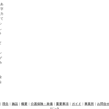
「あ
文字
に力
して
シ
し
ト
て
レ
が
み
全
を
｜
理念
｜
施設
｜
概要
｜
介護保険・単価
｜
重要事項
｜
ガイド
｜
事業所
｜
お問合
リンク